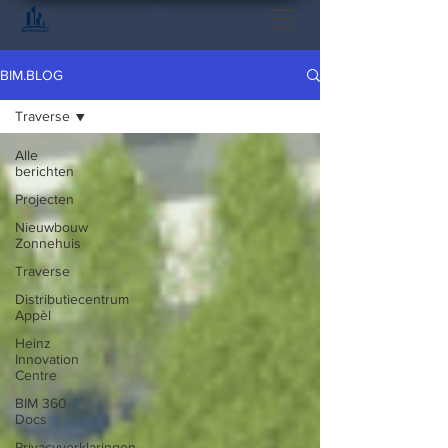
BIM.BLOG
Traverse
Alle
berichten
Projecten
Nieuwbouw
Zonnehuis
Traverse
Distributiecentrum
Appèl
Heinz
Innovation
Centre
BIM 360
Docs
Privacyverklaringen