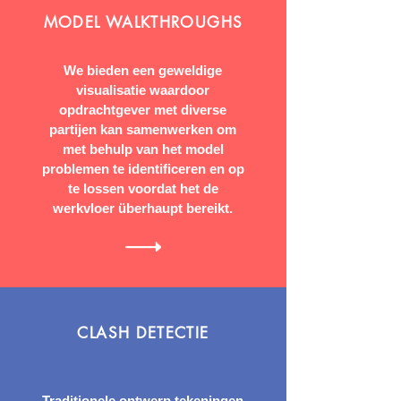
MODEL WALKTHROUGHS
We bieden een geweldige
visualisatie waardoor
opdrachtgever met diverse
partijen kan samenwerken om
met behulp van het model
problemen te identificeren en op
te lossen voordat het de
werkvloer überhaupt bereikt.
CLASH DETECTIE
Traditionele ontwerp tekeningen