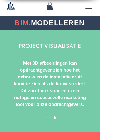
BIM.
MODELLEREN
PROJECT VISUALISATIE
Met 3D afbeeldingen kan
opdrachtgever zien hoe het
gebouw en de installatie eruit
komt te zien als de bouw vordert.
Dit zorgt ook voor een zeer
nuttige en succesvolle marketing
tool voor onze opdrachtgevers.