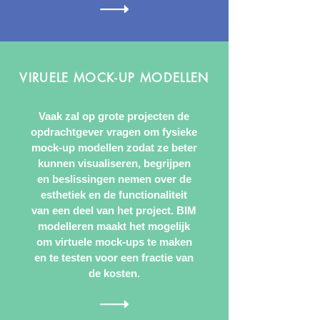
VIRUELE MOCK-UP MODELLEN
Vaak zal op grote projecten de
opdrachtgever vragen om fysieke
mock-up modellen zodat ze beter
kunnen visualiseren, begrijpen
en beslissingen nemen over de
esthetiek en de functionaliteit
van een deel van het project. BIM
modelleren maakt het mogelijk
om virtuele mock-ups te maken
en te testen voor een fractie van
de kosten.