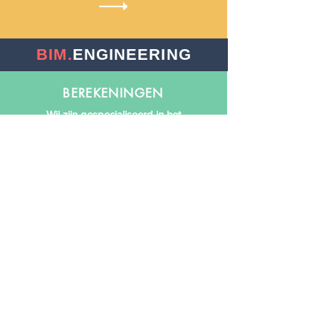
BIM.
ENGINEERING
BEREKENINGEN
Wij zijn gespecialiseerd in het
maken van technische
berekeningen. Daarbij maken wij
gebruik van Excel en/of Vabi
Software (Vabi-UO / Vabi
Elements).
Wij maken voor u graag:
Warmteverlies berekeningen
Koellast berekeningen
Tapwater berekeningen
Leidingnet berekeningen
Luchtkanalen berekeningen
Gasleiding berekeningen
Vuilwater berekeningen
Hemelwater berekeningen