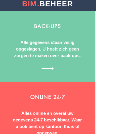
BIM.
BEHEER
BACK-UPS
Alle gegevens staan veilig
opgeslagen. U hoeft zich geen
zorgen te maken over back-ups.
ONLINE 24-7
Alles online en overal uw
gegevens 24-7 beschikbaar. Waar
u ook bent op kantoor, thuis of
onderweg.