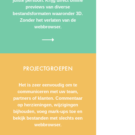
juiste persoon. Krijg direct online
previews van diverse
bestandsformaten waaronder 3D.
Zonder het verlaten van de
webbrowser.
PROJECTGROEPEN
Het is zeer eenvoudig om te
communiceren met uw team,
partners of klanten. Commentaar
op herzieningen, wijzigingen
bijhouden, voeg mark-ups toe en
bekijk bestanden met slechts een
webbrowser.