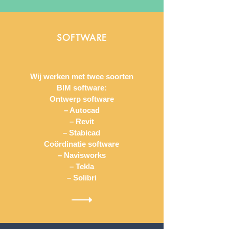
SOFTWARE
Wij werken met twee soorten
BIM software:
Ontwerp software
– Autocad
– Revit
– Stabicad
Coördinatie software
– Navisworks
– Tekla
– Solibri